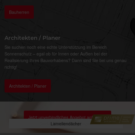
Bauherren
Architekten / Planer
Sie suchen noch eine echte Unterstützung im Bereich
Sonnenschutz – egal ob für Innen oder Außen bei der
Realisierung Ihres Bauvorhabens? Dann sind Sie bei uns genau
richtig!
Architekten / Planer
Jetzt unverbindliches Angebot anfordern!
Innenliegender Sonnenschutz
Dachfenster-Beschattungen
Lamellendächer
Sonnenschirme
Insektenschutz
Motorisierung
Steuerungen
Jalousien
Rollladen
Markisen
Rolltore