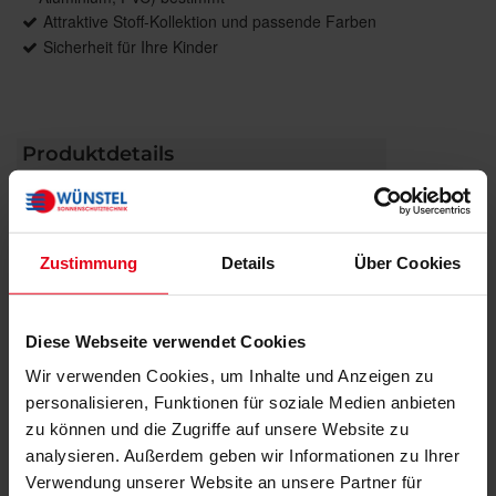
Attraktive Stoff-Kollektion und passende Farben
Sicherheit für Ihre Kinder
Produktdetails
max. Breite: 2600 mm
max. Höhe: 3000 mm
max. Fläche: 7,5 m²
Zustimmung
Details
Über Cookies
Bedienung: Kette, Elektroantrieb
Führung: Optional, seitlich mit Stahlseil
Anwendungsbereiche: Für Fenster, Türen,
Diese Webseite verwendet Cookies
Bildschirmarbeitsplätze
Wir verwenden Cookies, um Inhalte und Anzeigen zu
Montage: An Wand und Decken sowie über
personalisieren, Funktionen für soziale Medien anbieten
Klemmträger
zu können und die Zugriffe auf unsere Website zu
analysieren. Außerdem geben wir Informationen zu Ihrer
Verwendung unserer Website an unsere Partner für