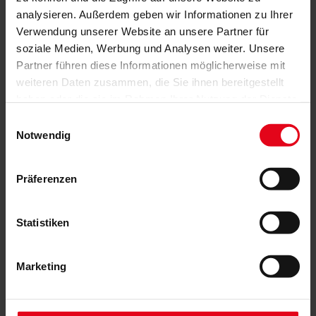
Das könnte Sie auch interessieren
analysieren. Außerdem geben wir Informationen zu Ihrer
Verwendung unserer Website an unsere Partner für
soziale Medien, Werbung und Analysen weiter. Unsere
Partner führen diese Informationen möglicherweise mit
weiteren Daten zusammen, die Sie ihnen bereitgestellt
haben oder die sie im Rahmen Ihrer Nutzung der Dienste
gesammelt haben.
Einwilligungsauswahl
Notwendig
Präferenzen
Statistiken
Marketing
Aufsetz-Rollläden