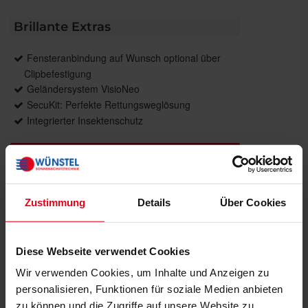
Brillante Extras
Fensteranbindung auf Wunsch optional über
Clipbefestigung
Geländersystem VisioNeo
SecuKit: Perfekte Rettungsweglösung
Integrierter Insektenschutz
Weitere Informationen zu
Ausstattungsextras Rollladen
Weitere Informationen zu Rollladen-Profile
Zustimmung
Details
Über Cookies
Farben
Diese Webseite verwendet Cookies
Wir verwenden Cookies, um Inhalte und Anzeigen zu
Weitere Informationen
personalisieren, Funktionen für soziale Medien anbieten
zu können und die Zugriffe auf unsere Website zu