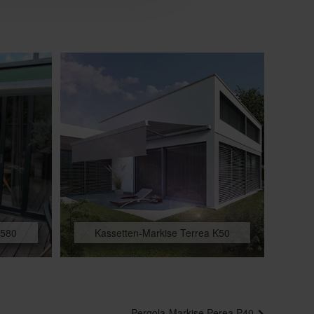
 580
Kassetten-Markise Terrea K50
Pergola-Markise Perea P40