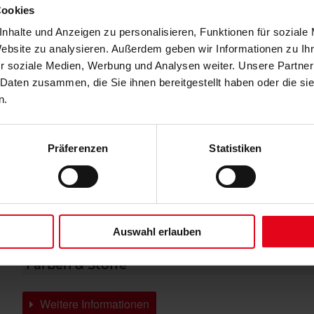
Cookies
Mit dieser Gelenkarm-Markise schaffen Sie jederzeit
unsichtbaren Montage im Schacht fügt sie sich
nhalte und Anzeigen zu personalisieren, Funktionen für soziale
ein angenehmes Schattenplätzchen. Dank der
Website zu analysieren. Außerdem geben wir Informationen zu I
r soziale Medien, Werbung und Analysen weiter. Unsere Partner
 Daten zusammen, die Sie ihnen bereitgestellt haben oder die s
Brillante Extras
n.
Bedienung mittels WMS Sender
WMS Windsensor schützt die Markise bei starkem Win
Präferenzen
Statistiken
Tuchbeschriftung (Siebdruck)
Weitere Informationen zu Ausstattungsextras Terrea Te
Auswahl erlauben
Farben & Stoffe
Weitere Informationen