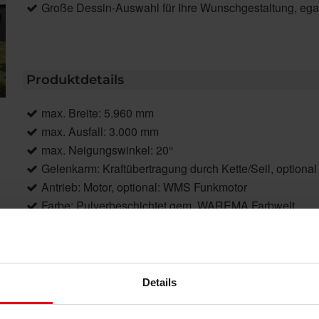
Große Dessin-Auswahl für Ihre Wunschgestaltung, egal o
Produktdetails
max. Breite: 5.960 mm
max. Ausfall: 3.000 mm
max. Neigungswinkel: 20°
Gelenkarm: Kraftübertragung durch Kette/Seil, optiona
Antrieb: Motor, optional: WMS Funkmotor
Farbe: Pulverbeschichtet gem. WAREMA Farbwelt
Markisentuch: Acryl, optional Acryl All Weather, Starligh
Montage: Wandmontage
Details
Produktbeschreibung