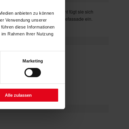
 Medien anbieten zu können
besonders dezent in die Gebäudefassade ein.
hrer Verwendung unserer
 führen diese Informationen
ie im Rahmen Ihrer Nutzung
d
Marketing
rrassen-Markisen
Alle zulassen