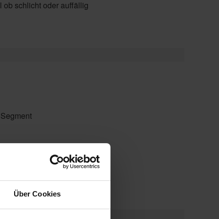
b schlicht oder auffällig
l Segment
t Blue, Soltis 92, Twilight Pearl
Über Cookies