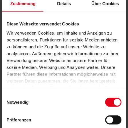
verleiht ein zeitloses und elegantes Aussehen.
Zustimmung
Details
Über Cookies
Gleichzeitig stehen eine Vielzahl an
Gestaltungsmöglichkeiten zur Auswahl.
Diese Webseite verwendet Cookies
Wir verwenden Cookies, um Inhalte und Anzeigen zu
Brillante Extras
personalisieren, Funktionen für soziale Medien anbieten
zu können und die Zugriffe auf unsere Website zu
Optionale Balkonblende
analysieren. Außerdem geben wir Informationen zu Ihrer
Vier Montagearten
Verwendung unserer Website an unsere Partner für
Optionale Glasmaßzeichnung
soziale Medien, Werbung und Analysen weiter. Unsere
Minimalistischer Glaskantenschutz
Partner führen diese Informationen möglicherweise mit
weiteren Daten zusammen, die Sie ihnen bereitgestellt
haben oder die sie im Rahmen Ihrer Nutzung der Dienste
gesammelt haben.
Das könnte Sie auch interessieren
Einwilligungsauswahl
Notwendig
Präferenzen