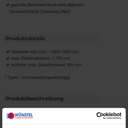
geprüfte Sicherheit durch eine allgemein
bauaufsichtliche Zulassung (AbZ)
Produktdetails
Glashöhe max./min.: 1.800 / 600 mm
max. Pfostenabstand: 1.750 mm
seitlicher max. Glasüberstand: 550 mm
(*Typen- und ausstattungsabhängig)
Produktbeschreibung
Beim Geländersystem VisioNeo View mit bündigen
Geländerpfosten schließt die obere Glaskante
bündig mit den filigranen Geländerpfosten ab. Das