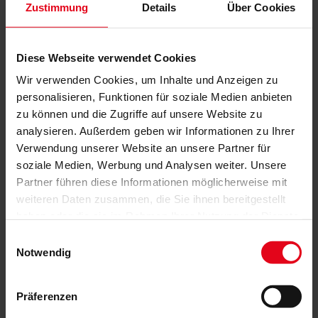
Zustimmung
Details
Über Cookies
einen Brand oder Stromausfall? Dann sind
gut geplante
Rettungswege entscheidend!
Mit dem
SecuKit
bietet WAREMA als erster Hersteller der
Diese Webseite verwendet Cookies
Branche eine
manuelle Zusatzbedienung für alle
Wir verwenden Cookies, um Inhalte und Anzeigen zu
Verschattungslösungen
, um die Behänge im Notfall einfach und
personalisieren, Funktionen für soziale Medien anbieten
in wenigen Sekunden zu öffnen.
zu können und die Zugriffe auf unsere Website zu
Das
SecuKit für Raffstoren
wird durch einfaches Anheben der
analysieren. Außerdem geben wir Informationen zu Ihrer
Endschiene nachoben geschoben und rastet auf einer
Verwendung unserer Website an unsere Partner für
vordefinierten Höhe ein. Von außen ist diese Lösung für das Auge
unsichtbar und integriert sich optimal in die Architektur.
soziale Medien, Werbung und Analysen weiter. Unsere
Partner führen diese Informationen möglicherweise mit
Für
Rollläden und Fenster-Markisen
wird das SecuKit per
weiteren Daten zusammen, die Sie ihnen bereitgestellt
dezentem Gurt in sekundenschnelle nach oben gezogen und der
haben oder die sie im Rahmen Ihrer Nutzung der Dienste
Rettungsweg ist freigelegt.
gesammelt haben.
Einwilligungsauswahl
Notwendig
Sie sind auf der Suche nach einer optimalen Lösung im Notfall?
Kommen Sie gerne auf uns zu, um die Sicherheit Ihres Gebäudes
zu verbessern.
Präferenzen