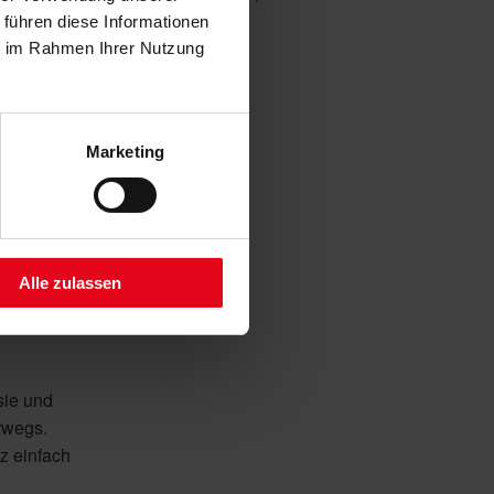
Juni 2017
(1)
 führen diese Informationen
n
April 2017
(1)
ie im Rahmen Ihrer Nutzung
Balkon
hängig
ünschen
Marketing
Alle zulassen
sie und
rwegs.
z einfach