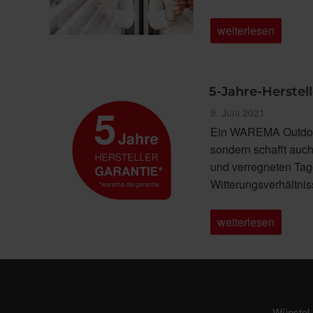
„Smarter
weiterlesen
Sonnenschutz
–
so
einfach
wie
5-Jahre-Herstel
nie“
Veröffentlicht
9. Juni 2021
am
Ein WAREMA Outdoor-
sondern schafft au
und verregneten Tag
Witterungsverhältni
„5-
weiterlesen
Jahre-
Herstellergarantie
–
So
gehen
Sie
auf
Nummer
Wünstel