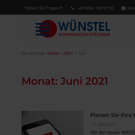
Haben Sie Fragen?
+49 6341 9876790
inf
Sie sind hier:
Home
»
2021
»
Juni
Monat:
Juni 2021
Planen Sie Ihre 
Veröffentlicht
10. Juni 2021
am
Mit der neuen WARE