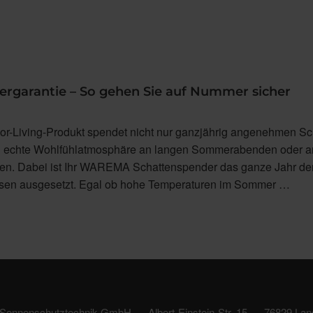
lergarantie – So gehen Sie auf Nummer sicher
Living-Produkt spendet nicht nur ganzjährig angenehmen Sc
ch echte Wohlfühlatmosphäre an langen Sommerabenden oder a
en. Dabei ist Ihr WAREMA Schattenspender das ganze Jahr de
ssen ausgesetzt. Egal ob hohe Temperaturen im Sommer …
 Sonnenschutztechnik GmbH
Albert-Einstein-Str. 15
76829 Lan