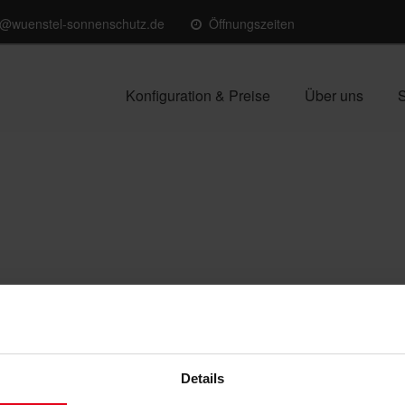
o@wuenstel-sonnenschutz.de
Öffnungszeiten
Konfiguration & Preise
Über uns
S
ine – Kubisches Design für Markisen
Details
 mehr als ein Trend. Es ist eine Architektur- und Gestaltungssp