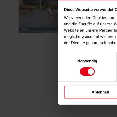
mit ihrer Klarheit un
Diese Webseite verwendet 
Markisen der neuen 
die …
Wir verwenden Cookies, um I
und die Zugriffe auf unsere 
„WAREMA
Website an unsere Partner fü
weiterlesen
Cubic
möglicherweise mit weiteren
Line
–
der Dienste gesammelt habe
Kubisches
Design
Einwilligungsauswahl
für
Markisen“
Notwendig
Ablehnen