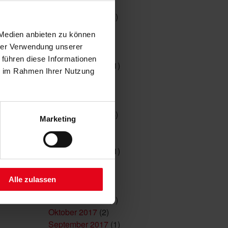
März 2026
(1)
t unseren
Dezember 2025
(1)
sign. Für
August 2025
(1)
 Medien anbieten zu können
April 2025
(1)
hrer Verwendung unserer
Januar 2025
(6)
 führen diese Informationen
September 2023
(1)
ie im Rahmen Ihrer Nutzung
August 2023
(1)
Mai 2022
(1)
Februar 2022
(1)
Dezember 2021
(4)
Marketing
Juni 2021
(5)
Januar 2021
(1)
September 2020
(1)
Juni 2019
(1)
März 2018
(5)
Alle zulassen
Februar 2018
(1)
November 2017
(1)
Oktober 2017
(2)
September 2017
(1)