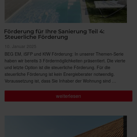
Förderung für Ihre Sanierung Teil 4:
Steuerliche Förderung
Veröffentlicht
10. Januar 2025
am
BEG EM, iSFP und KfW Förderung: In unserer Themen-Serie
haben wir bereits 3 Fördermöglichkeiten präsentiert. Die vierte
und letzte Option ist die steuerliche Förderung. Für die
steuerliche Förderung ist kein Energieberater notwendig.
Voraussetzung ist, dass Sie Inhaber der Wohnung sind …
„Förderung
weiterlesen
für
Ihre
Sanierung
Teil
4:
Steuerliche
Förderung“