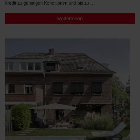
Kredit zu günstigen Konditionen und bis zu …
„Förderung
weiterlesen
für
Ihre
Sanierung
Teil
3:
KfW
Kredit“