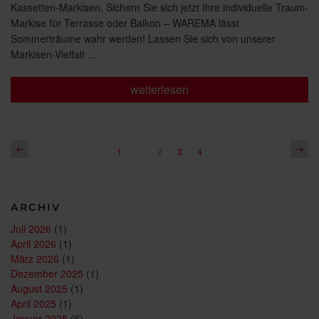
Kassetten-Markisen. Sichern Sie sich jetzt Ihre individuelle Traum-
Markise für Terrasse oder Balkon – WAREMA lässt
Sommerträume wahr werden! Lassen Sie sich von unserer
Markisen-Vielfalt …
„Markisen-
weiterlesen
Aktion“
Seitennummerierung
Vorherige
Näch
Seite
Seite
Seite
1
Seite
2
3
4
Seite
Seite
der
Beiträge
ARCHIV
Juli 2026
(1)
April 2026
(1)
März 2026
(1)
Dezember 2025
(1)
August 2025
(1)
April 2025
(1)
Januar 2025
(6)