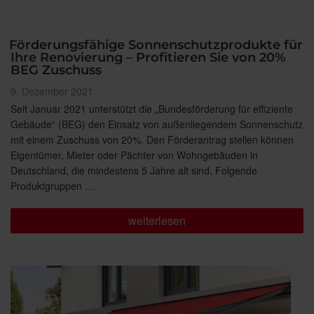
Förderungsfähige Sonnenschutzprodukte für
Ihre Renovierung – Profitieren Sie von 20%
BEG Zuschuss
Veröffentlicht
9. Dezember 2021
am
Seit Januar 2021 unterstützt die „Bundesförderung für effiziente
Gebäude“ (BEG) den Einsatz von außenliegendem Sonnenschutz
mit einem Zuschuss von 20%. Den Förderantrag stellen können
Eigentümer, Mieter oder Pächter von Wohngebäuden in
Deutschland, die mindestens 5 Jahre alt sind. Folgende
Produktgruppen …
„Förderungsfähige
weiterlesen
Sonnenschutzprodukte
für
Ihre
Renovierung
–
Profitieren
Sie
von