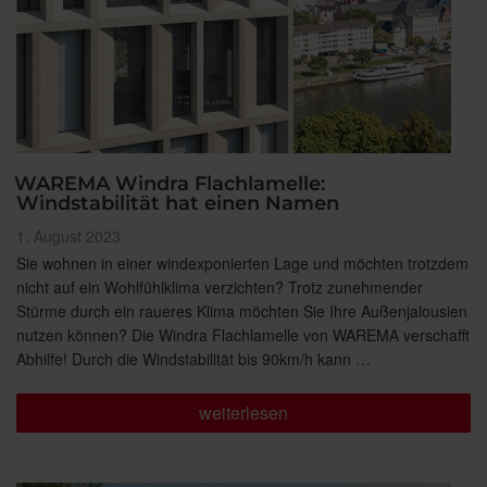
WAREMA Windra Flachlamelle:
Windstabilität hat einen Namen
Veröffentlicht
1. August 2023
am
Sie wohnen in einer windexponierten Lage und möchten trotzdem
nicht auf ein Wohlfühlklima verzichten? Trotz zunehmender
Stürme durch ein raueres Klima möchten Sie Ihre Außenjalousien
nutzen können? Die Windra Flachlamelle von WAREMA verschafft
Abhilfe! Durch die Windstabilität bis 90km/h kann …
„WAREMA
weiterlesen
Windra
Flachlamelle:
Windstabilität
hat