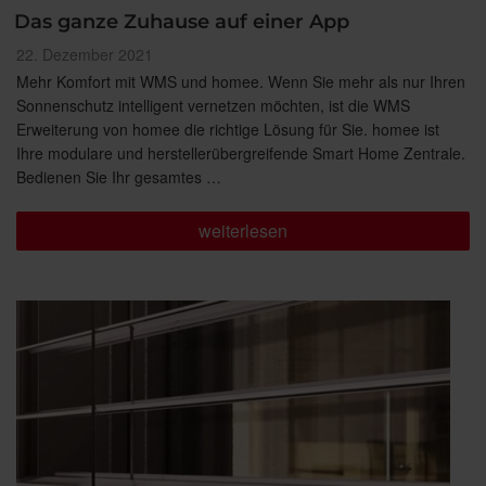
Das ganze Zuhause auf einer App
Veröffentlicht
22. Dezember 2021
am
Mehr Komfort mit WMS und homee. Wenn Sie mehr als nur Ihren
Sonnenschutz intelligent vernetzen möchten, ist die WMS
Erweiterung von homee die richtige Lösung für Sie. homee ist
Ihre modulare und herstellerübergreifende Smart Home Zentrale.
Bedienen Sie Ihr gesamtes …
„Das
weiterlesen
ganze
Zuhause
auf
einer
App“