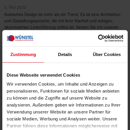
Veröffentlicht
5. Mai 2022
am
Kubisches Design ist mehr als ein Trend. Es ist eine Architektur-
und Gestaltungssprache, die mit ihrer Klarheit und eckigen,
akzentuierten Linienführung zeitlos ist. Setzen Sie mit unseren
Markisen der neuen Cubic Line ästhetische Maßstäbe. Klare
Linien. Reduziertes Design. Für die …
„WAREMA
weiterlesen
Zustimmung
Details
Über Cookies
Cubic
Line
–
Kubisches
Diese Webseite verwendet Cookies
Design
für
Wir verwenden Cookies, um Inhalte und Anzeigen zu
Markisen“
personalisieren, Funktionen für soziale Medien anbieten
zu können und die Zugriffe auf unsere Website zu
analysieren. Außerdem geben wir Informationen zu Ihrer
Verwendung unserer Website an unsere Partner für
soziale Medien, Werbung und Analysen weiter. Unsere
Partner führen diese Informationen möglicherweise mit