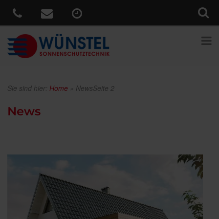
Sie sind hier:
Home
»
News
Seite 2
News